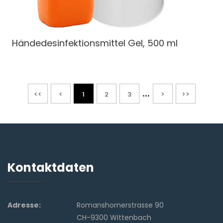
Händedesinfektionsmittel Gel, 500 ml
...
<<
<
1
2
3
>
>>
Kontaktdaten
Adresse:
Romanshornerstrasse 90
CH-9300 Wittenbach