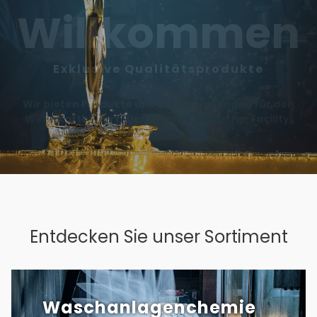
Getriebeöl,
Hydrauliköl
Wir haben das passende Öl für Ihr
Fahrzeug, Maschine, etc.
ZU UNSEREM ÖL
Entdecken Sie unser Sortiment
Waschanlagenchemie