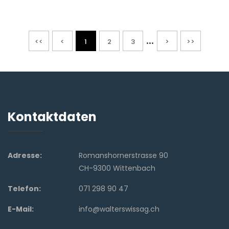
...
<<
<
1
2
3
>
>>
Kontaktdaten
Adresse:
Romanshornerstrasse 90
CH-9300 Wittenbach
Telefon:
071 298 90 47
E-Mail:
info@walterswissag.ch