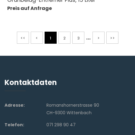
Preis auf Anfrage
...
<<
<
1
2
3
>
>>
Kontaktdaten
Adresse:
Romanshornerstrasse 90
CH-9300 Wittenbach
Telefon:
071 298 90 47