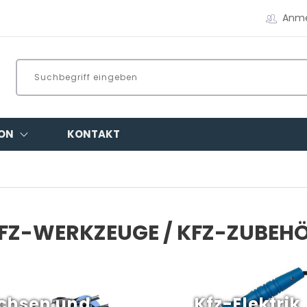
Anm
ON
KONTAKT
FZ-WERKZEUGE / KFZ-ZUBEH
chsen und
Kfz-Elektrik