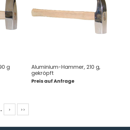
90 g
Aluminium-Hammer, 210 g,
gekröpft
Preis auf Anfrage
..
>
>>