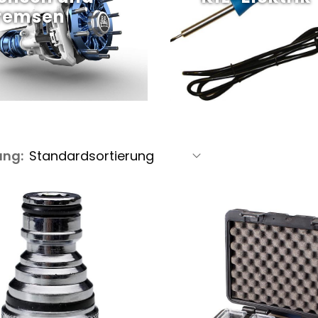
remsen
ung: