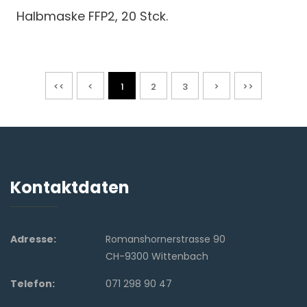
Halbmaske FFP2, 20 Stck.
<<
<
1
2
3
>
>>
Kontaktdaten
Adresse:
Romanshornerstrasse 90
CH-9300 Wittenbach
Telefon:
071 298 90 47