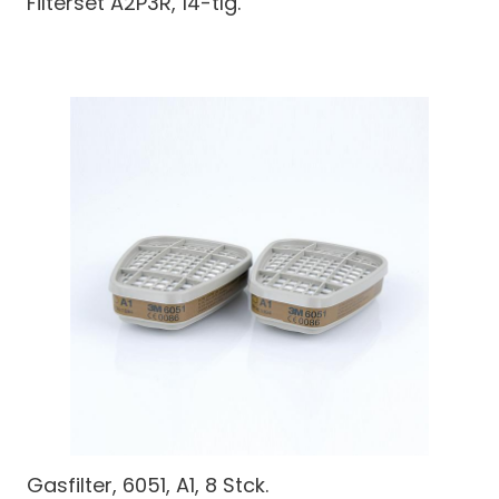
Filterset A2P3R, 14-tlg.
Gasfilter, 6051, A1, 8 Stck.