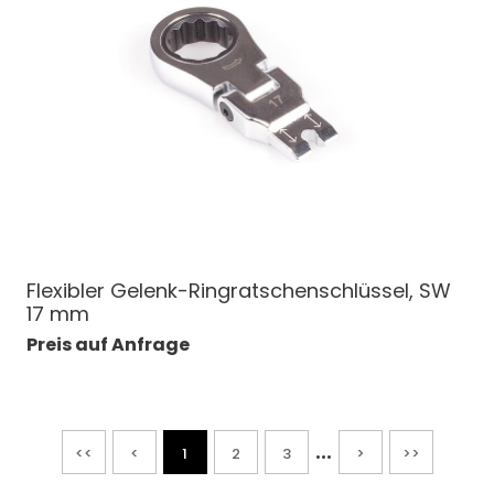
Flexibler Gelenk-Ringratschenschlüssel, SW
17 mm
Preis auf Anfrage
...
<<
<
1
2
3
>
>>